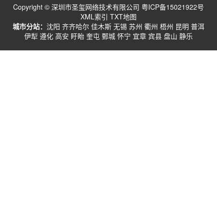
Copyright © 深圳市圣玺网络技术有限公司
粤ICP备15021922号
XML索引
TXT地图
城市分站：
沈阳
齐齐哈尔
佳木斯
无锡
苏州
衢州
梧州
昆明
普洱
伊犁
遵化
高安
盱眙
奎屯
鄄城
怀宁
宜章
宾县
盘山
静乐