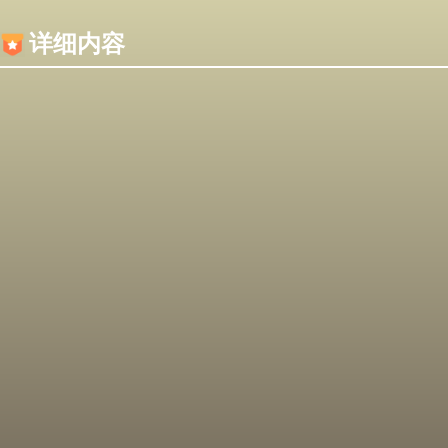
内容加载失败，可能是你的浏览器屏蔽了JS脚本！
详细内容