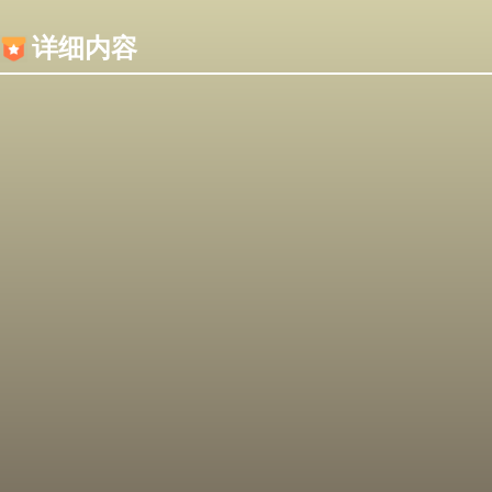
内容加载失败，可能是你的浏览器屏蔽了JS脚本！
详细内容