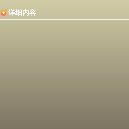
内容加载失败，可能是你的浏览器屏蔽了JS脚本！
详细内容