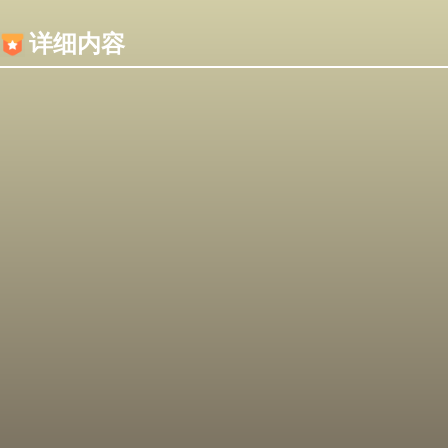
内容加载失败，可能是你的浏览器屏蔽了JS脚本！
详细内容