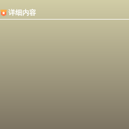
内容加载失败，可能是你的浏览器屏蔽了JS脚本！
详细内容