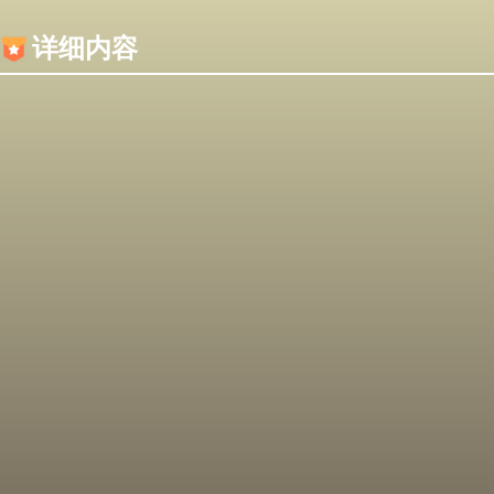
内容加载失败，可能是你的浏览器屏蔽了JS脚本！
详细内容