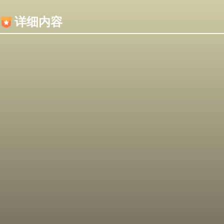
内容加载失败，可能是你的浏览器屏蔽了JS脚本！
详细内容