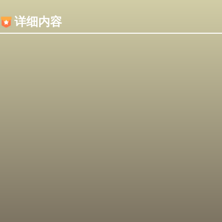
内容加载失败，可能是你的浏览器屏蔽了JS脚本！
详细内容