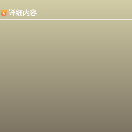
内容加载失败，可能是你的浏览器屏蔽了JS脚本！
详细内容