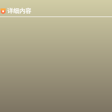
内容加载失败，可能是你的浏览器屏蔽了JS脚本！
详细内容