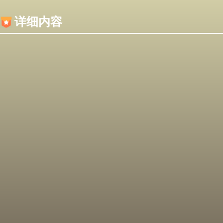
内容加载失败，可能是你的浏览器屏蔽了JS脚本！
详细内容