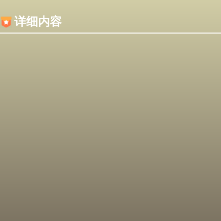
内容加载失败，可能是你的浏览器屏蔽了JS脚本！
详细内容