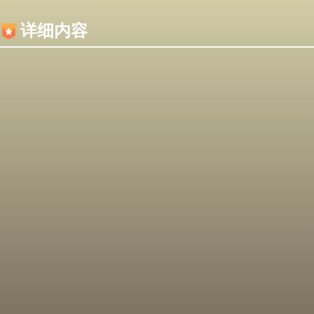
内容加载失败，可能是你的浏览器屏蔽了JS脚本！
详细内容