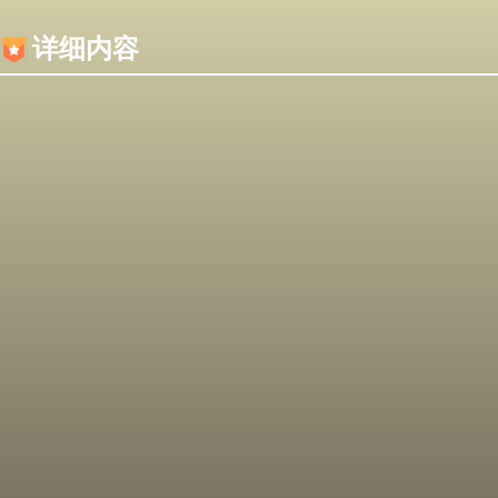
内容加载失败，可能是你的浏览器屏蔽了JS脚本！
详细内容