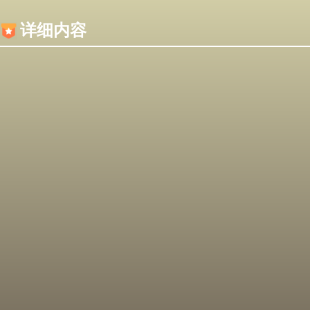
内容加载失败，可能是你的浏览器屏蔽了JS脚本！
详细内容