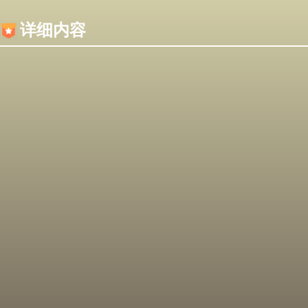
内容加载失败，可能是你的浏览器屏蔽了JS脚本！
详细内容