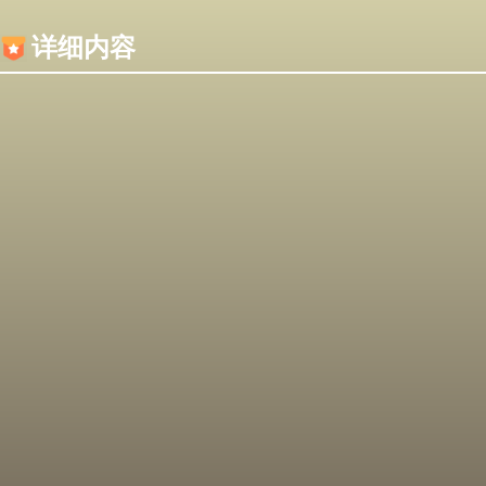
内容加载失败，可能是你的浏览器屏蔽了JS脚本！
详细内容