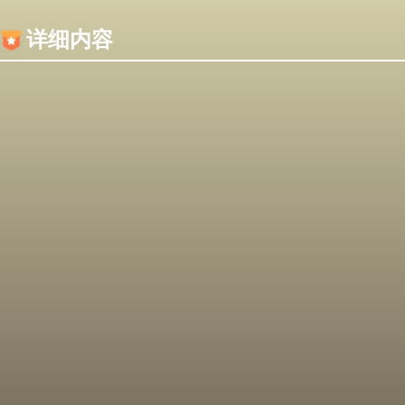
内容加载失败，可能是你的浏览器屏蔽了JS脚本！
详细内容