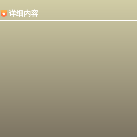
内容加载失败，可能是你的浏览器屏蔽了JS脚本！
详细内容