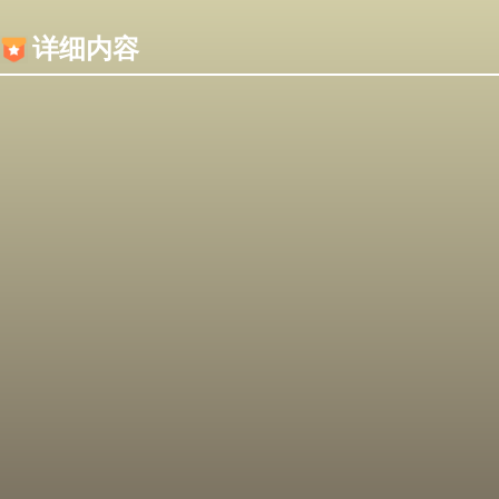
内容加载失败，可能是你的浏览器屏蔽了JS脚本！
详细内容