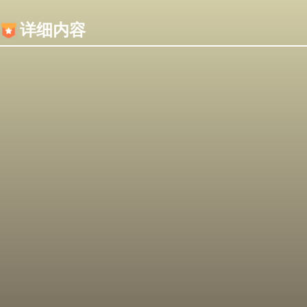
内容加载失败，可能是你的浏览器屏蔽了JS脚本！
详细内容